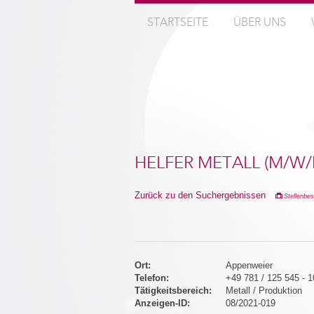
STARTSEITE
ÜBER UNS
HELFER METALL (M/W/
Zurück zu den Suchergebnissen
Stellenbe
Ort:
Appenweier
Telefon:
+49 781 / 125 545 - 1
Tätigkeitsbereich:
Metall / Produktion
Anzeigen-ID:
08/2021-019