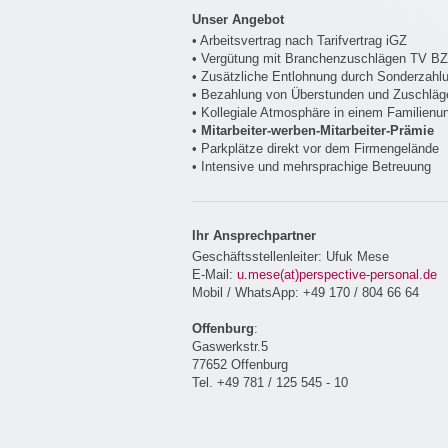
Unser Angebot
• Arbeitsvertrag nach Tarifvertrag iGZ
• Vergütung mit Branchenzuschlägen TV B
• Zusätzliche Entlohnung durch Sonderzahl
• Bezahlung von Überstunden und Zuschläg
• Kollegiale Atmosphäre in einem Familien
•
Mitarbeiter-werben-Mitarbeiter-Prämie
• Parkplätze direkt vor dem Firmengelände
• Intensive und mehrsprachige Betreuung
Ihr Ansprechpartner
Geschäftsstellenleiter: Ufuk Mese
E-Mail:
u.mese(at)perspective-personal.de
Mobil / WhatsApp: +49 170 / 804 66 64
Offenburg
:
Gaswerkstr.5
77652 Offenburg
Tel. +49 781 / 125 545 - 10