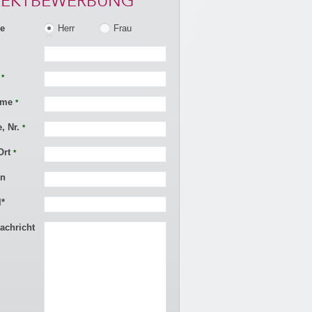
REKTBEWERBUNG
Herr
Frau
e
Divers
e
*
ame
*
e, Nr.
*
Ort
*
on
l*
Nachricht