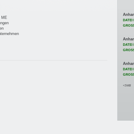
Anha
Z ME
DATEI 
ungen
GROSS
en
unternehmen
Anha
DATEI 
GROSS
Anha
DATEI 
GROSS
<5MB