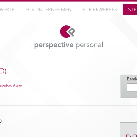
WERTE
FÜR UNTERNEHMEN
FÜR BEWERBER
STE
D)
Berei
schreibung drucken
0